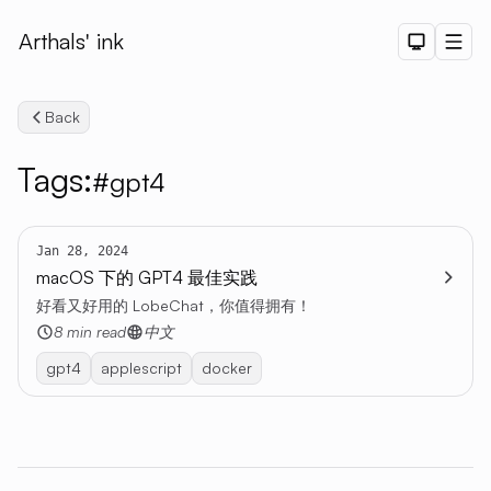
Arthals' ink
Dark The
Men
Back
Tags:
#gpt4
Jan 28, 2024
Search
macOS 下的 GPT4 最佳实践
好看又好用的 LobeChat，你值得拥有！
8 min read
中文
gpt4
applescript
docker