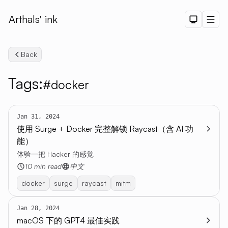
Arthals' ink
Dark The
Men
Back
Tags:
#docker
Jan 31, 2024
Search
使用 Surge + Docker 完整解锁 Raycast（含 AI 功
能）
体验一把 Hacker 的感觉
10 min read
中文
docker
surge
raycast
mitm
Jan 28, 2024
macOS 下的 GPT4 最佳实践