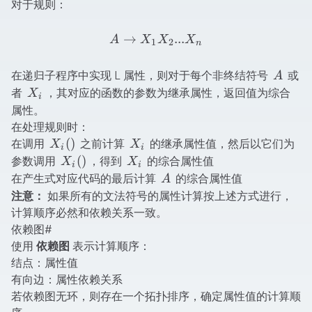
对于规则：
A \rightarrow X_1 X_2 ...
→
...
A
X
X
X
1
2
n
A
在递归子程序中实现 L 属性，则对于每个非终结符号
或
A
X_i
者
，其对应的函数的参数为继承属性，返回值为综合
X
i
属性。
在处理规则时：
X_i()
X_i
(
)
在调用
之前计算
的继承属性值，然后以它们为
X
X
i
i
X_i()
X_i
(
)
参数调用
，得到
的综合属性值
X
X
i
i
A
在产生式对应代码的最后计算
的综合属性值
A
注意：
如果所有的文法符号的属性计算按上述方式进行，
计算顺序必然和依赖关系一致。
依赖图
#
使用
依赖图
表示计算顺序：
结点：属性值
有向边：属性依赖关系
若依赖图无环，则存在一个拓扑排序，确定属性值的计算顺