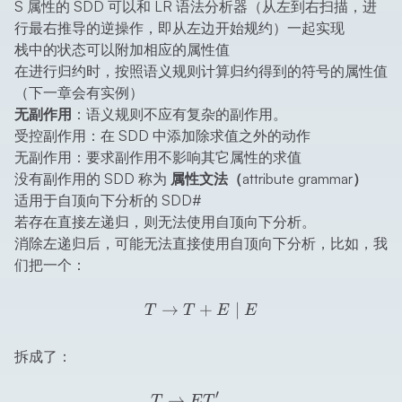
S 属性的 SDD 可以和 LR 语法分析器（从左到右扫描，进
行最右推导的逆操作，即从左边开始规约）一起实现
栈中的状态可以附加相应的属性值
在进行归约时，按照语义规则计算归约得到的符号的属性值
（下一章会有实例）
无副作用
：语义规则不应有复杂的副作用。
受控副作用：在 SDD 中添加除求值之外的动作
无副作用：要求副作用不影响其它属性的求值
没有副作用的 SDD 称为
属性文法（attribute grammar）
适用于自顶向下分析的 SDD
#
若存在直接左递归，则无法使用自顶向下分析。
消除左递归后，可能无法直接使用自顶向下分析，比如，我
们把一个：
T \rightarrow T + E \mid
→
+
∣
T
T
E
E
拆成了：
′
\begin{aligned} T &\right
→
T
E
T