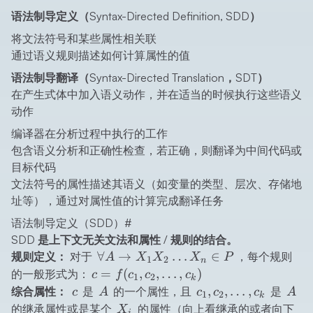
语法制导定义（Syntax-Directed Definition, SDD）
将文法符号和某些属性相关联
通过语义规则描述如何计算属性的值
语法制导翻译（Syntax-Directed Translation，SDT）
在产生式体中加入语义动作，并在适当的时候执行这些语义
动作
编译器在分析过程中执行的工作
包含语义分析和正确性检查，若正确，则翻译为中间代码或
目标代码
文法符号的属性描述其语义（如变量的类型、层次、存储地
址等），通过对属性值的计算完成翻译任务
语法制导定义（SDD）
#
SDD 是上下文无关文法和属性 / 规则的结合。
\forall A
∀
→
…
∈
规则定义：
对于
，每个规则
A
X
X
X
P
1
2
n
\rightarrow
c =
=
(
,
,
…
,
)
的一般形式为：
c
f
c
c
c
1
2
k
X_1 X_2
f(c_1,
c
A
c_1,
A
,
,
…
,
综合属性：
是
的一个属性，且
是
c
A
c
c
c
A
1
2
k
\ldots X_n
c_2,
c_2,
X_i
的继承属性或是某个
的属性（向上看继承的或者向下
X
i