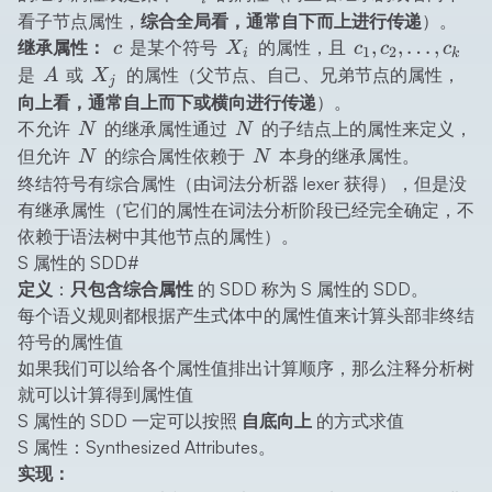
\in P
\ldots,
\ldots,
看子节点属性，
综合全局看，通常自下而上进行传递
）。
c_k)
c_k
c
X_i
c_1,
,
,
…
,
继承属性：
是某个符号
的属性，且
c
X
c
c
c
1
2
i
k
c_2,
A
X_j
是
或
的属性（父节点、自己、兄弟节点的属性，
A
X
j
\ldots,
向上看，通常自上而下或横向进行传递
）。
c_k
N
N
不允许
的继承属性通过
的子结点上的属性来定义，
N
N
N
N
但允许
的综合属性依赖于
本身的继承属性。
N
N
终结符号有综合属性（由词法分析器 lexer 获得），但是没
有继承属性（它们的属性在词法分析阶段已经完全确定，不
依赖于语法树中其他节点的属性）。
S 属性的 SDD
#
定义
：
只包含综合属性
的 SDD 称为 S 属性的 SDD。
每个语义规则都根据产生式体中的属性值来计算头部非终结
符号的属性值
如果我们可以给各个属性值排出计算顺序，那么注释分析树
就可以计算得到属性值
S 属性的 SDD 一定可以按照
自底向上
的方式求值
S 属性：Synthesized Attributes。
实现：