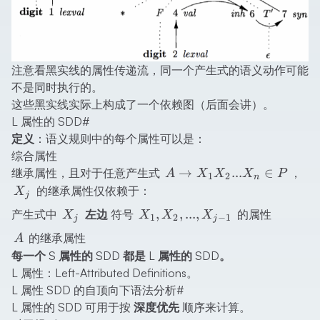
注意看黑实线的属性传递流，同一个产生式的语义动作可能
不是同时执行的。
这些黑实线实际上构成了一个依赖图（后面会讲）。
L 属性的 SDD
#
定义
：语义规则中的每个属性可以是：
综合属性
A
X_
→
...
∈
继承属性，且对于任意产生式
，
A
X
X
X
P
1
2
n
\rightarrow
的继承属性仅依赖于：
X
j
X_1 X_2 ...
X_j
X_1,
,
,
...
,
产生式中
左边
符号
的属性
X
X
X
X
1
2
−
1
j
j
X_n \in P
X_2,
A
的继承属性
A
...,
每一个 S 属性的 SDD 都是 L 属性的 SDD。
X_{j-
L 属性：Left-Attributed Definitions。
1}
L 属性 SDD 的自顶向下语法分析
#
L 属性的 SDD 可用于按
深度优先
顺序来计算。