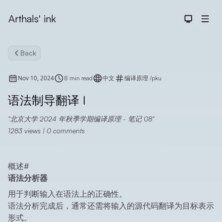
Arthals' ink
Dark The
Men
Back
Nov 10, 2024
8 min read
中文
编译原理
/
pku
语法制导翻译 I
北京大学 2024 年秋季学期编译原理 - 笔记 08
Search
1283
views |
0
comments
概述
#
语法分析器
用于判断输入在语法上的正确性。
语法分析完成后，通常还需将输入的源代码翻译为目标表示
形式。