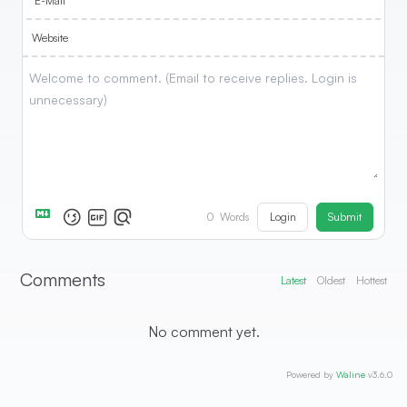
E-Mail
Website
Login
Submit
0
Words
Comments
Latest
Oldest
Hottest
No comment yet.
Powered by
Waline
v3.6.0