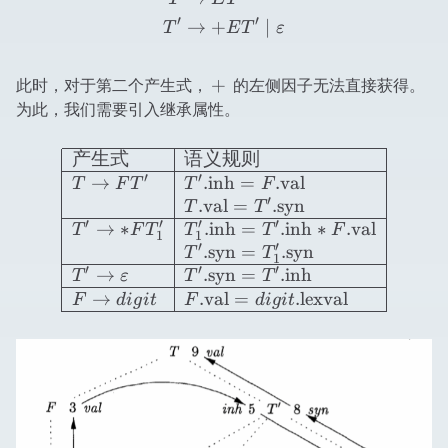
′
′
→
+
∣
T
E
T
ε
+
+
此时，对于第二个产生式，
的左侧因子无法直接获得。
为此，我们需要引入继承属性。
\begin{array}{|l|l|} \hli
产生式
语义规则
′
′
→
.
inh
=
.
val
T
F
T
T
F
′
.
val
=
.
syn
T
T
′
′
′
′
→
∗
.
inh
=
.
inh
∗
.
val
T
F
T
T
T
F
1
1
′
′
.
syn
=
.
syn
T
T
1
′
′
′
→
.
syn
=
.
inh
T
ε
T
T
→
.
val
=
.
lexval
F
d
i
g
i
t
F
d
i
g
i
t