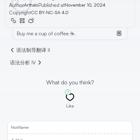
Author
Published at
Arthals
November 10, 2024
Copyright
CC BY-NC-SA 4.0
Buy me a cup of coffee ☕.
语法制导翻译 II
语法分析 IV
What do you think?
3
Like
NickName