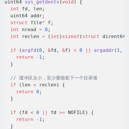
uint64 
sys_getdents
(
void
) {
  int
 fd, len;
  uint64 addr;
  struct
 file
*
 f;
  int
 nread 
=
 0
;
  int
 reclen 
=
 (
int
)
sizeof
(
struct
 dirent64)
  if
 (
argfd
(
0
, 
&
fd, 
&
f) 
<
 0
 ||
 argaddr
(
1
, 
&
    return
 -
1
;
  }
  // 缓冲区太小，至少要能装下一个目录项
  if
 (len 
<
 reclen) {
    return
 0
;
  }
  if
 (fd 
<
 0
 ||
 fd 
>=
 NOFILE) {
    return
 -
1
;
  }