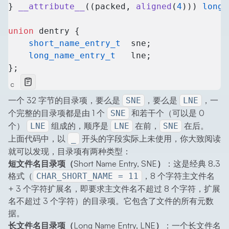
} 
__attribute__
((packed, 
aligned
(
4
))) 
long_
union
 dentry {
    short_name_entry_t
  sne;
    long_name_entry_t
   lne;
};
c
一个 32 字节的目录项，要么是
，要么是
，一
SNE
LNE
个完整的目录项都是由 1 个
和若干个（可以是 0
SNE
个）
组成的，顺序是
在前，
在后。
LNE
LNE
SNE
上面代码中，以
开头的字段实际上未使用，你大致阅读
_
就可以发现，目录项有两种类型：
短文件名目录项（Short Name Entry, SNE）
：这是经典 8.3
格式（
，8 个字符主文件名
CHAR_SHORT_NAME = 11
+ 3 个字符扩展名，即要求主文件名不超过 8 个字符，扩展
名不超过 3 个字符）的目录项。它包含了文件的所有元数
据。
长文件名目录项（Long Name Entry, LNE）
：一个长文件名