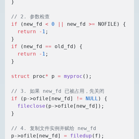
  }
  // 2. 参数检查
  if
 (new_fd 
<
 0
 ||
 new_fd 
>=
 NOFILE) {
    return
 -
1
;
  }
  if
 (new_fd 
==
 old_fd) {
    return
 -
1
;
  }
  struct
 proc
*
 p 
=
 myproc
();
  // 3. 如果 new_fd 已被占用，先关闭
  if
 (p->ofile[new_fd] 
!=
 NULL
) {
    fileclose
(p->ofile[new_fd]);
  }
  // 4. 复制文件实例并赋给 new_fd
  p->ofile[new_fd] 
=
 filedup
(f);