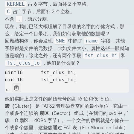
占 6 字节，后面补 2 个空格。
KERNEL
占 1 字节，后面补 2 个空格。
C
不含
，隐式分割。
.
现在，我们已经大概理解了目录项的名字的存储方式，那
么，给定一个目录项，我们如何获取他的数据呢？
回顾结构体，你会发现
中除了
字段，其他
SNE
name
字段都是文件的元数据，比如文件大小、属性这些一眼就知
道是啥的，除此之外，还有两个字段
和
fst_clus_hi
，他们是什么呢？
fst_clus_lo
uint16      fst_clus_hi;
uint16      fst_clus_lo;
c
他们实际上是文件的起始簇号的高 16 位和低 16 位。
簇（Cluster）
是 FAT32 管理磁盘空间的最小单位，它由一
个或多个连续的
扇区（Sector）
组成（在我们的 xv6 中，1
簇 = 8 扇区 = 4096 字节）。一个文件的数据就是存储在一
个或多个簇里，这些簇通过 FAT 表（File Allocation Table）