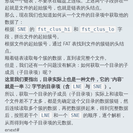
形成一个链表，不要求在磁盘上连续。上述两个字段拼在一
起就是文件的起始簇号，也就是链表的头结点。
那么，现在我们也知道如何从一个文件的目录项中获取他的
数据了：
根据
的
和
字
SNE
fst_clus_hi
fst_clus_lo
段，拼出文件的起始簇号。
根据文件的起始簇号，通过 FAT 表找到文件的簇链的头结
点。
顺着链表读取每个簇的数据，直到读完整个文件。
但是，我们还有一个问题没有解决：如何获取一个目录的子
成员（子目录项）呢？
这里我们要指出，目录实际上也是一种文件，它的 “内容”
就是一串 32 字节的目录项（含
与
）。
LNE
SNE
所以，获取一个目录的子成员（子目录项）实际上和读取一
个文件差不了太多，都是先确定这个父目录的数据簇链，然
后连续读取多个簇的数据，再把数据拼起来，得到完整数据
后，按照若干个
和一个
的顺序，逐个解析，
LNE
SNE
从而得到每个子目录项的元数据。
enext
#