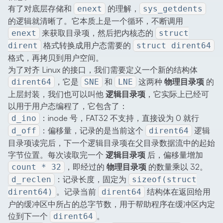
有了对底层存储和
的理解，
enext
sys_getdents
的逻辑就清晰了。它本质上是一个循环，不断调用
来获取目录项，然后把内核态的
enext
struct
格式转换成用户态需要的
dirent
struct dirent64
格式，再拷贝到用户空间。
为了对齐 Linux 的接口，我们需要定义一个新的结构体
，它是
和
这两种
物理目录项
的
dirent64
SNE
LNE
上层封装，我们也可以叫他
逻辑目录项
，它实际上已经可
以用于用户态编程了，它包含了：
：inode 号，FAT32 不支持，直接设为 0 就行
d_ino
：偏移量，记录的是当前这个
逻辑
d_off
dirent64
目录项读完后，下一个逻辑目录项在父目录数据流中的起始
字节位置。每次读取完一个
逻辑目录项
后，偏移量增加
，即经过的
物理目录项
的数量乘以 32。
count * 32
：记录长度，固定为
d_reclen
sizeof(struct
。记录当前
结构体在返回给用
dirent64)
dirent64
户的缓冲区中所占的总字节数，用于帮助程序在缓冲区内定
位到下一个
。
dirent64