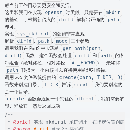
赖当前工作目录要更安全和灵活。
这里和我们在实现
时类似，只需要在
openat
mkdir
的基础上，根据新传入的
解析出正确的
dirfd
path
即可。
实现
的逻辑非常直观：
sys_mkdirat
解析
,
,
三个参数。
dirfd
path
mode
调用我们在 Part2 中实现的
get_path(path,
函数，这个函数会处理
和
的各
dirfd)
dirfd
path
种组合（绝对路径、相对路径、
），最终将
AT_FDCWD
转换为一个内核可以直接使用的绝对路径。
path
调用 xv6 文件系统提供的
create(path, T_DIR, 0)
函数来创建目录。
告诉
我们要创建的
T_DIR
create
是一个目录。
函数会返回一个锁住的
，我们需要解
create
dirent
锁并释放它，然后返回成功。
/**
 * 
@brief
 实现 mkdirat 系统调用，在指定位置创建
 * 
@param
 dirfd
 目录文件描述符