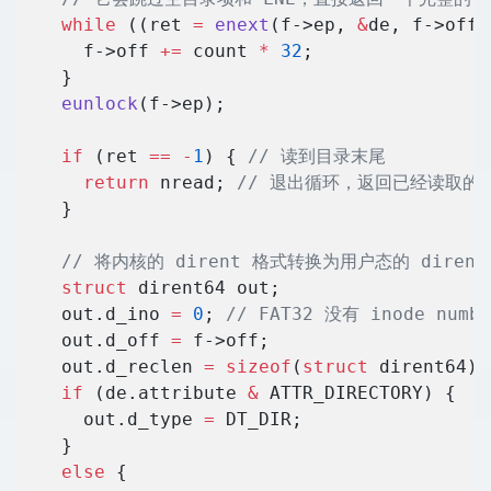
    while
 ((ret 
=
 enext
(f->ep, 
&
de, f->off,
      f->off 
+=
 count 
*
 32
;
    }
    eunlock
(f->ep);
    if
 (ret 
==
 -
1
) {
 // 读到目录末尾
      return
 nread;
 // 退出循环，返回已经读取的
    }
    // 将内核的 dirent 格式转换为用户态的 dirent
    struct
 dirent64 out;
    out.d_ino 
=
 0
;
 // FAT32 没有 inode num
    out.d_off 
=
 f->off;
    out.d_reclen 
=
 sizeof
(
struct
 dirent64);
    if
 (de.attribute 
&
 ATTR_DIRECTORY) {
      out.d_type 
=
 DT_DIR;
    }
    else
 {