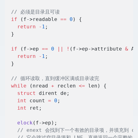
  // 必须是目录且可读
  if
 (f->readable 
==
 0
) {
    return
 -
1
;
  }
  if
 (f->ep 
==
 0
 ||
 !
(f->ep->attribute 
&
 AT
    return
 -
1
;
  }
  // 循环读取，直到缓冲区满或目录读完
  while
 (nread 
+
 reclen 
<=
 len) {
    struct
 dirent de;
    int
 count 
=
 0
;
    int
 ret;
    elock
(f->ep);
    // enext 会找到下一个有效的目录项，并填充到 de
    // 它会跳过空目录项和 LNE，直接返回一个完整的 S