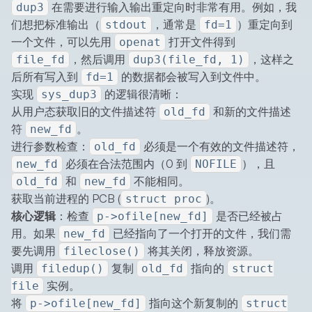
在需要进行输入输出重定向时非常有用。例如，我
dup3
们想把标准输出（
，通常是
）重定向到
stdout
fd=1
一个文件，可以先用
打开文件得到
openat
，然后调用
，这样之
file_fd
dup3(file_fd, 1)
后所有写入到
的数据都会被写入到文件中。
fd=1
实现
的逻辑很清晰：
sys_dup3
从用户态获取旧的文件描述符
和新的文件描述
old_fd
符
。
new_fd
进行参数检查：
必须是一个有效的文件描述符，
old_fd
必须在合法范围内（0 到
），且
new_fd
NOFILE
和
不能相同。
old_fd
new_fd
获取当前进程的 PCB (
)。
struct proc
核心逻辑
：检查
是否已经被占
p->ofile[new_fd]
用。如果
已经指向了一个打开的文件，我们需
new_fd
要先调用
将其关闭，释放资源。
fileclose()
调用
复制
指向的
filedup()
old_fd
struct
实例。
file
将
指向这个新复制的
p->ofile[new_fd]
struct