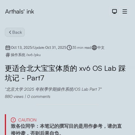
Arthals' ink
Dark The
Men
Back
Oct 13, 2025
Oct 31, 2025
/
Update
35 min read
中文
操作系统
/
xv6
/
pku
更适合北大宝宝体质的 xv6 OS Lab 踩
Search
坑记 - Part7
北京大学 2025 年秋季学期操作系统/OS Lab Part 7
880
views |
0
comments
CAUTION
致各位同学：本笔记的撰写目的是用作参考，请勿直
接抄袭，否则后果自负。