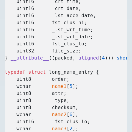
    uint16      _crt_time;
    uint16      _crt_date;
    uint16      _lst_acce_date;
    uint16      fst_clus_hi;
    uint16      _lst_wrt_time;
    uint16      _lst_wrt_date;
    uint16      fst_clus_lo;
    uint32      file_size;
} 
__attribute__
((packed, 
aligned
(
4
))) 
short
typedef
 struct
 long_name_entry {
    uint8       order;
    wchar       
name1
[
5
];
    uint8       attr;
    uint8       _type;
    uint8       checksum;
    wchar       
name2
[
6
];
    uint16      _fst_clus_lo;
    wchar       
name3
[
2
];