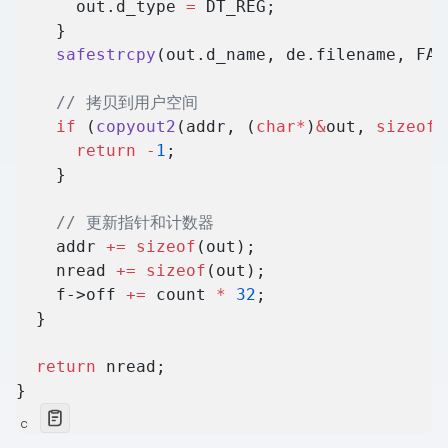
      out.d_type 
=
 DT_REG;
    }
    safestrcpy
(out.d_name, de.filename, FAT
    // 拷贝到用户空间
    if
 (
copyout2
(addr, (
char*
)
&
out, 
sizeof
(
      return
 -
1
;
    }
    // 更新指针和计数器
    addr 
+=
 sizeof
(out);
    nread 
+=
 sizeof
(out);
    f->off 
+=
 count 
*
 32
;
  }
  return
 nread;
}
c