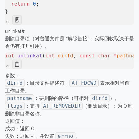
  return
 0
;
}
c
unlinkat
#
删除目录项（对普通文件是 “解除链接”；实际回收取决于是
否仍有打开引用）。
int
 unlinkat
(
int
 dirfd
, 
const
 char
 *
pathnam
c
参数：
：目录文件描述符；
表示相对当前
dirfd
AT_FDCWD
工作目录。
：要删除的路径（可相对
）。
pathname
dirfd
：支持
（删除目录）；为 0 时
flags
AT_REMOVEDIR
删除非目录名称。
返回值：
成功：返回 0。
失败：返回 -1，并设置
。
errno