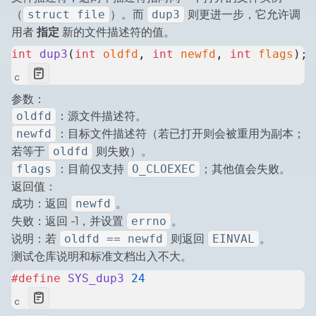
（
）。而
则更进一步，它允许调
struct file
dup3
用者
指定
新的文件描述符的值。
int
 dup3
(
int
 oldfd
, 
int
 newfd
, 
int
 flags
);
c
参数：
：源文件描述符。
oldfd
：目标文件描述符（若已打开则会被重用为副本；
newfd
若等于
则失败）。
oldfd
：目前仅支持
；其他值会失败。
flags
O_CLOEXEC
返回值：
成功：返回
。
newfd
失败：返回 -1，并设置
。
errno
说明：若
则返回
。
oldfd == newfd
EINVAL
测试仓库说明和标准文档出入不大。
#define
 SYS_dup3
 24
c