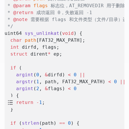
 * 
@param
 flags
 标志位，AT_REMOVEDIR 用于删除
 * 
@return
 成功返回 0，失败返回 -1
 * 
@note
 需要根据 flags 和文件类型（文件/目录）
 */
uint64 
sys_unlinkat
(
void
) {
  char
 path
[FAT32_MAX_PATH];
  int
 dirfd, flags;
  struct
 dirent
*
 ep;
  if
 (
    argint
(
0
, 
&
dirfd) 
<
 0
 ||
    argstr
(
1
, path, FAT32_MAX_PATH) 
<
 0
 ||
    argint
(
2
, 
&
flags) 
<
 0
  ) {
    return
 -
1
;
  }
  if
 (
strlen
(path) 
==
 0
) {