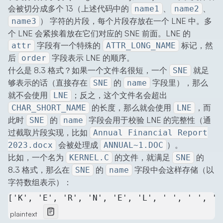
会被切分成多个 13（上述代码中的
、
、
name1
name2
） 字符的片段，每个片段存放在一个 LNE 中。多
name3
个 LNE 会紧挨着放在它们对应的 SNE 前面。LNE 的
字段有一个特殊的
标记，然
attr
ATTR_LONG_NAME
后
字段表示 LNE 的顺序。
order
什么是 8.3 格式？如果一个文件名很短，一个
就足
SNE
够表示的话（直接存在
的
字段里），那么
SNE
name
就不会使用
；反之，这个文件名会超出
LNE
的长度，那么就会使用
，而
CHAR_SHORT_NAME
LNE
此时
的
字段会用于校验 LNE 的完整性（通
SNE
name
过截取片段实现，比如
Annual Financial Report
会被处理成
）。
2023.docx
ANNUAL~1.DOC
比如，一个名为
的文件，就满足
的
KERNEL.C
SNE
8.3 格式，那么在
的
字段中会这样存储（以
SNE
name
字符数组表示）：
['K', 'E', 'R', 'N', 'E', 'L', ' ', ' ', 'C
plaintext