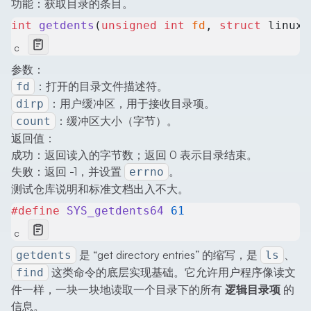
功能：获取目录的条目。
int
 getdents
(
unsigned
 int
 fd
, 
struct
 linux_
c
参数：
：打开的目录文件描述符。
fd
：用户缓冲区，用于接收目录项。
dirp
：缓冲区大小（字节）。
count
返回值：
成功：返回读入的字节数；返回 0 表示目录结束。
失败：返回 -1，并设置
。
errno
测试仓库说明和标准文档出入不大。
#define
 SYS_getdents64
 61
c
是 “get directory entries” 的缩写，是
、
getdents
ls
这类命令的底层实现基础。它允许用户程序像读文
find
件一样，一块一块地读取一个目录下的所有
逻辑目录项
的
信息。