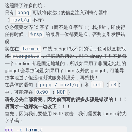
这题踩了许多的坑：
只有
可以将你溢出的信息注入到寄存器中
popq
（
不行）
movl/q
你必须要对齐 16 字节（而不是 8 字节！）栈指针，即使得
任何时候，
的最后一位都要是 0，否则会引发段错
%rsp
误
实在在
中找 gadget 找不到的话，也可以直接找
farm.c
找
，但据助教所说，那个 binary 里并不是每
rtarget.s
一个 section 都是固定地址的，所以如果用了非固定地址的
gadget 会导致问题
如果用了 farm 以外的 gadget，可能导
致本地过了但远程测试服务器没分，再找找！
在具体的语句（
）和
（
）
popq / movl/q
ret
c3
中，可能存在
（
）
0x90
NOP
请务必先全部看完，因为前面写的很多步骤是错误的！！！
后面才一边踩坑一边改正！！！
首先，因为我们要使用 ROP 攻击，我们需要将 farm.c 转为
字节码：
gcc
 -c
 farm.c