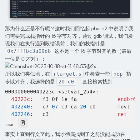
那为什么还是不行呢？这时我们回忆起 phase2 中说明了我
们需要完成栈指针的 16 字节对齐，通过 gdb 调试，我们发
现我们在执行遇到段错误前，我们的栈指针是
这不是一个 16 字节对齐的数（最后
0x7fffbc3a09d8
一位是 0 才对）：
所以我们类似地，在
中检索一些
指
rtarget.s
nop
令以对齐，我选择的是
，直接检索找到
20 c0
000000000040223c <setval_254>:
  40223c:
	f3 0f 1e fa          	
endbr64
  402240
:	c7 
07
 c9 ca 
20
 c0    	m
  402246
:	c3                   	
ret
asm
事实上直到行文至此，我才彻底找到了之前没能成功在