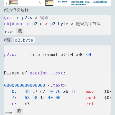
然后依次运行
gcc
 -c
 p2.s
 # 编译
objdump
 -d
 p2.o
 >
 p2.byte
 # 翻译为字节码
bash
得到
：
p2.byte
p2.o:
     file format elf64-x86-
64
Disasm of 
section .text
:
0000000000000000
 <
.text
>:
   0
:	
48
 c7 c7 
10
 76
 a6 
11
 	mov
    $0x1
   7
:	
68
 58
 1f 
40
 00
       	push
   $0x4
   c:
	c3                   	
ret
asm