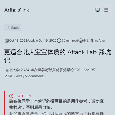
Arthals' ink
Dark The
Men
Back
Oct 18, 2023
Oct 19, 2025
/
Update
25 min read
中文
ics
/
pku
更适合北大宝宝体质的 Attack Lab 踩坑
记
Search
北京大学 2024 年秋季学期计算机系统导论/ICS - Lab 03
13174
views |
9
comments
CAUTION
致各位同学：本笔记的撰写目的是用作参考，请勿直
接抄袭，否则后果自负。
我的推荐做法是，你可以阅读我的博文后了解都有哪