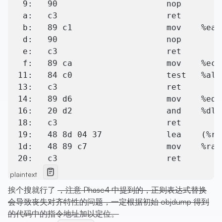
   9:	90                   	nop
   a:	c3                   	ret
   b:	89 c1                	mo
   d:	90                   	nop
   e:	c3                   	ret
   f:	89 ca                	mo
  11:	84 c0                	test 
  13:	c3                   	ret
  14:	89 d6                	mo
  16:	20 d2                	and  
  18:	c3                   	ret
  19:	48 8d 04 37      
  1d:	48 89 c7             	mo
  20:	c3                   	ret
plaintext
挨个搜就行了
，注意 Phase4 中提到的，正则表达式替换
会导致丧失对齐特性的问题，一定根据初始 objdump 得到
的代码中的指令地址加以定位。