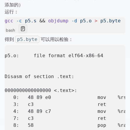
添加的）
运行：
gcc
 -c
 p5.s
 && 
objdump
 -d
 p5.o
 >
 p5.byte
bash
得到
可以用以检验：
p5.byte
p5.o:     file format elf64-x86-64
Disasm of section .text:
0000000000000000 <.text>:
   0:	48 89 e0             	mo
   3:	c3                   	ret
   4:	48 89 c7             	mo
   7:	c3                   	ret
   8:	58                   	pop    %rax