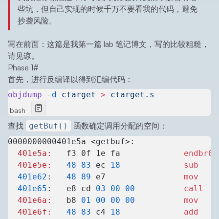
些坑，但自己实现的时候千万不要看我的代码，避免
抄袭风险。
写在前面：这篇是我第一篇 lab 笔记博文，写的比较粗糙，
请见谅。
Phase 1
#
首先，进行反编译以得到汇编代码：
objdump
 -d
 ctarget
 >
 ctarget.s
bash
查找
函数确定调用分配的空间：
getBuf()
0000000000401e5a <getbuf>:
  401e5a:
	f3 0f 1e fa          	
endbr64
  401e5e:
	48
 83
 ec 
18
          	sub
    
  401e62
:	
48
 89
 e7             	
mov
    
  401e65
:	e8 cd 
03
 00
 00
       	call
   
  401e6a:
	b8 
01
 00
 00
 00
       	mov
    
  401e6f:
	48
 83
 c4 
18
          	add
    