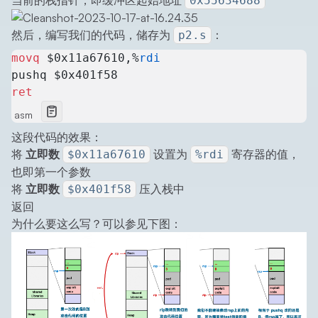
当前的栈指针，即缓冲区起始地址
0x55634688
然后，编写我们的代码，储存为
：
p2.s
movq
 $0x11a67610,%
rdi
pushq $0x401f58
ret
asm
这段代码的效果：
将
立即数
设置为
寄存器的值，
$0x11a67610
%rdi
也即第一个参数
将
立即数
压入栈中
$0x401f58
返回
为什么要这么写？可以参见下图：