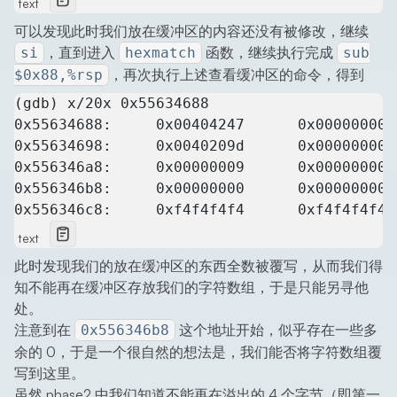
text
可以发现此时我们放在缓冲区的内容还没有被修改，继续
，直到进入
函数，继续执行完成
si
hexmatch
sub
，再次执行上述查看缓冲区的命令，得到
$0x88,%rsp
(gdb) x/20x 0x55634688
0x55634688:     0x00404247      0x00000000 
0x55634698:     0x0040209d      0x00000000 
0x556346a8:     0x00000009      0x00000000 
0x556346b8:     0x00000000      0x00000000 
0x556346c8:     0xf4f4f4f4      0xf4f4f4f4 
text
此时发现我们的放在缓冲区的东西全数被覆写，从而我们得
知不能再在缓冲区存放我们的字符数组，于是只能另寻他
处。
注意到在
这个地址开始，似乎存在一些多
0x556346b8
余的 0，于是一个很自然的想法是，我们能否将字符数组覆
写到这里。
虽然 phase2 中我们知道不能再在溢出的 4 个字节（即第一