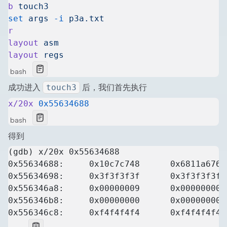
b
 touch3
set
 args
 -i
 p3a.txt
r
layout
 asm
layout
 regs
bash
成功进入
后，我们首先执行
touch3
x/20x
 0x55634688
bash
得到
(gdb) x/20x 0x55634688
0x55634688:     0x10c7c748      0x6811a676 
0x55634698:     0x3f3f3f3f      0x3f3f3f3f 
0x556346a8:     0x00000009      0x00000000 
0x556346b8:     0x00000000      0x00000000 
0x556346c8:     0xf4f4f4f4      0xf4f4f4f4 