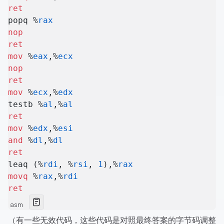
ret
popq %
rax
nop
ret
mov
 %
eax
,%
ecx
nop
ret
mov
 %
ecx
,%
edx
testb %
al
,%
al
ret
mov
 %
edx
,%
esi
and
 %
dl
,%
dl
ret
leaq (%
rdi
, %
rsi
, 
1
),%
rax
movq
 %
rax
,%
rdi
ret
asm
（有一些无效代码，这些代码是对照最终答案的字节码调整