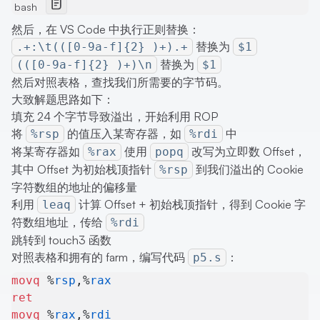
bash
然后，在 VS Code 中执行正则替换：
替换为
.+:\t(([0-9a-f]{2} )+).+
$1
替换为
(([0-9a-f]{2} )+)\n
$1
然后对照表格，查找我们所需要的字节码。
大致解题思路如下：
填充 24 个字节导致溢出，开始利用 ROP
将
的值压入某寄存器，如
中
%rsp
%rdi
将某寄存器如
使用
改写为立即数 Offset，
%rax
popq
其中 Offset 为初始栈顶指针
到我们溢出的 Cookie
%rsp
字符数组的地址的偏移量
利用
计算 Offset + 初始栈顶指针，得到 Cookie 字
leaq
符数组地址，传给
%rdi
跳转到 touch3 函数
对照表格和拥有的 farm，编写代码
：
p5.s
movq
 %
rsp
,%
rax
ret
movq
 %
rax
,%
rdi