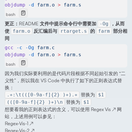
objdump
 -d
 farm.o
 >
 farm.s
bash
更正：README 文件中提示命令行中需要加
，从而
-Og
使
反汇编后与
的
部分相
farm.o
rtarget.s
farm
同
gcc
 -c
 -Og
 farm.c
objdump
 -d
 farm.o
 >
 farm.s
bash
因为我们实际要利用的是代码片段根据不同起始引发的 “二
义性”，所以我在 VS Code 中执行了如下的正则表达式替
换：
替换为
.+:\t(([0-9a-f]{2} )+).+
$1
替换为
(([0-9a-f]{2} )+)\n
$1
想要看我的正则表达式的含义，可以使用
Regex Vis
↗
网
站，上述用例可以参见：
Regex-Vis-1
↗
Regex-Vis-2
↗