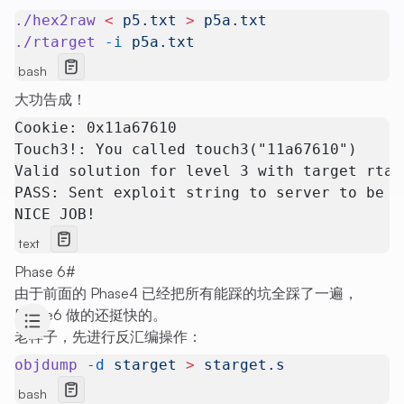
./hex2raw
 <
 p5.txt
 >
 p5a.txt
./rtarget
 -i
 p5a.txt
bash
大功告成！
Cookie: 0x11a67610
Touch3!: You called touch3("11a67610")
Valid solution for level 3 with target rtar
PASS: Sent exploit string to server to be v
NICE JOB!
text
Phase 6
#
由于前面的 Phase4 已经把所有能踩的坑全踩了一遍，
Phase6 做的还挺快的。
老样子，先进行反汇编操作：
objdump
 -d
 starget
 >
 starget.s
bash