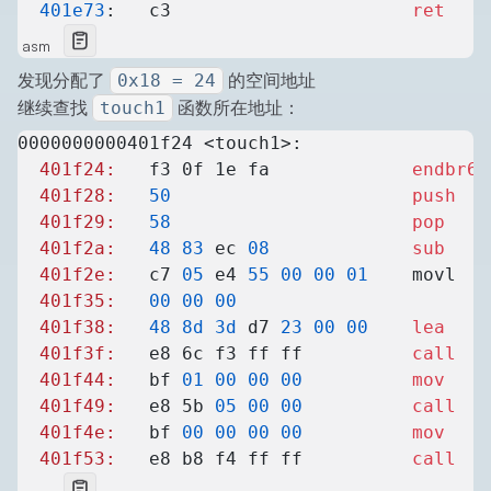
  401e73
:	c3                   	
ret
asm
发现分配了
的空间地址
0x18 = 24
继续查找
函数所在地址：
touch1
0000000000401f24 <touch1>:
  401f24:
	f3 0f 1e fa          	
endbr64
  401f28:
	50
                   	push
   
  401f29:
	58
                   	pop
    
  401f2a:
	48
 83
 ec 
08
          	sub
    
  401f2e:
	c7 
05
 e4 
55
 00
 00
 01
 	movl  
  401f35:
	00
 00
 00
  401f38:
	48
 8d
 3d
 d7 
23
 00
 00
 	lea
    
  401f3f:
	e8 6c f3 ff ff       	
call
   
  401f44:
	bf 
01
 00
 00
 00
       	mov
    
  401f49:
	e8 5b 
05
 00
 00
       	call
   
  401f4e:
	bf 
00
 00
 00
 00
       	mov
    
  401f53:
	e8 b8 f4 ff ff       	
call
   