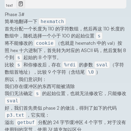
text
Phase 3
#
简单地翻译一下
hexmatch
首先分配一个长度为 110 的字符数组，然后再这 110 长度的
数组中，随机选择一个小于 100 的起始位置
s
将不能修改的
（也就是 hexmatch 中的 val）按
cookie
照 hex 十六进制下，首先转为对应的 ASCII 码，然后复制 8
个到
起始的 8 个字节。
s
比较
和你修改后，存在
的参数
（字符
s
%rdi
sval
数组首地址），比较 9 个字符（含结尾
）
\0
所以，我们意识到：
我们存在缓冲区的东西可能被清除
我们无法确定
的起始位置，也就无法修改它，只能修改
s
sval
好，我们首先类似 phase 2 的做法，得到了如下的代码
，它实现：
p3.txt
溢出
分配的 24 字节缓冲区 4 个字节，对于没有
getbuf
使用到的字节，使用 3f 填充加以区分