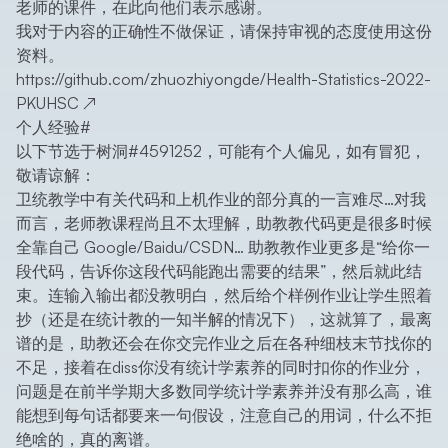
老师的课件，在此向他们表示感谢。
我对于内容的正确性不做保证，请保持审视的态度使用这份
资料。
https://github.com/zhuozhiyongde/Health-Statistics-2022-
PKUHSC
↗
个人经验
#
以下节选于树洞#4591252，可能有个人偏见，如有冒犯，
敬请谅解：
卫统教学中有关代码和上机作业的部分真的一言难尽…对我
而言，老师教课程尚且不太理解，助教教代码更是很多时候
全靠自己 Google/Baidu/CSDN… 助教教作业更多是“给你一
段代码，告诉你这段代码能跑出需要的结果”，然后就此结
束。连输入输出都没教明白，然后给个样例作业让学生照着
抄（还是在统计教的一知半解的情况下），这就算了，最离
谱的是，助教还会在你交完作业之后在各种细枝末节找你的
不足，接着在diss你没有统计学素养的同时扣你的作业分，
问题是在前半学期大多数同学统计学素养并没有那么高，谁
能想到每句话都要来一句假设，注意自己的用词，什么不拒
绝啥的，真的离谱。