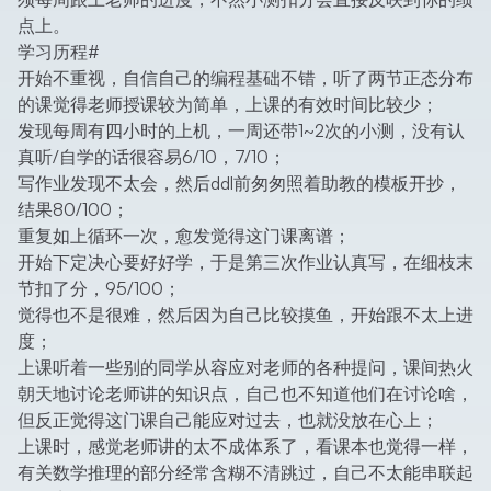
点上。
学习历程
#
开始不重视，自信自己的编程基础不错，听了两节正态分布
的课觉得老师授课较为简单，上课的有效时间比较少；
发现每周有四小时的上机，一周还带1~2次的小测，没有认
真听/自学的话很容易6/10，7/10；
写作业发现不太会，然后ddl前匆匆照着助教的模板开抄，
结果80/100；
重复如上循环一次，愈发觉得这门课离谱；
开始下定决心要好好学，于是第三次作业认真写，在细枝末
节扣了分，95/100；
觉得也不是很难，然后因为自己比较摸鱼，开始跟不太上进
度；
上课听着一些别的同学从容应对老师的各种提问，课间热火
朝天地讨论老师讲的知识点，自己也不知道他们在讨论啥，
但反正觉得这门课自己能应对过去，也就没放在心上；
上课时，感觉老师讲的太不成体系了，看课本也觉得一样，
有关数学推理的部分经常含糊不清跳过，自己不太能串联起