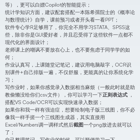
等），更可以白嫖Copilot的智能提示；
统计学知识方面，建议配套搭配一本陈希孺院士的《概率论
与数理统计》自学，课前预习或者开头看一看PPT；
软件专心学R足够用了，你完全不用学习STATA、SPSS这
些，除非你是GUI爱好者，并且忍受得了这些软件一点都不
现代化的界面设计；
老师课上的嘲讽不要放在心上，也不要焦虑于同学学的如
何；
作业认真写，上课随堂记笔记，建议用电脑敲字，OCR识
别课件+自己排版一遍，不仅舒服，更能真的让你系统化学
习；
写作业时，如果你感觉录入数据相当麻烦（一般此时就是助
教偷懒没给你们csv文件），你可以学习一下
正则表达式
，
搭配VS Code/OCR可以实现快速录入数据；
如果你和我一样有强迫症，想要绘制电子版三线图，你不必
像我一样手搓一个三线图生成器，其实直接用
Excel/Numbers调一调样式然后
截图
一个png放进去就可以
了；
自己整理笔记、写作业的时候，可以顺便学习一下