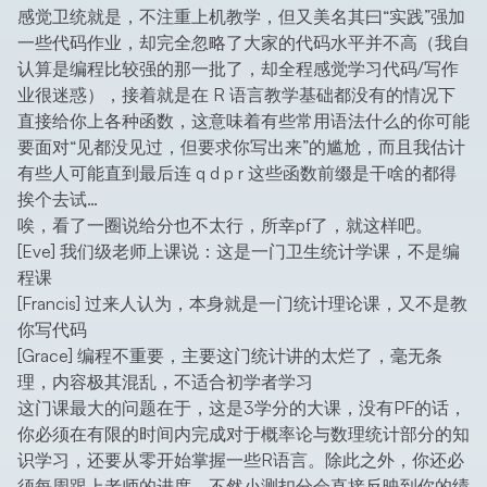
感觉卫统就是，不注重上机教学，但又美名其曰“实践”强加
一些代码作业，却完全忽略了大家的代码水平并不高（我自
认算是编程比较强的那一批了，却全程感觉学习代码/写作
业很迷惑），接着就是在 R 语言教学基础都没有的情况下
直接给你上各种函数，这意味着有些常用语法什么的你可能
要面对“见都没见过，但要求你写出来”的尴尬，而且我估计
有些人可能直到最后连 q d p r 这些函数前缀是干啥的都得
挨个去试…
唉，看了一圈说给分也不太行，所幸pf了，就这样吧。
[Eve] 我们级老师上课说：这是一门卫生统计学课，不是编
程课
[Francis] 过来人认为，本身就是一门统计理论课，又不是教
你写代码
[Grace] 编程不重要，主要这门统计讲的太烂了，毫无条
理，内容极其混乱，不适合初学者学习
这门课最大的问题在于，这是3学分的大课，没有PF的话，
你必须在有限的时间内完成对于概率论与数理统计部分的知
识学习，还要从零开始掌握一些R语言。除此之外，你还必
须每周跟上老师的进度，不然小测扣分会直接反映到你的绩