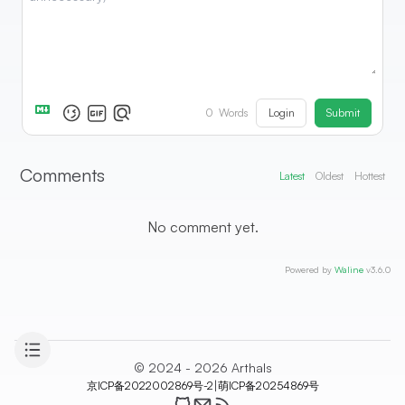
Login
Submit
0
Words
Comments
Latest
Oldest
Hottest
No comment yet.
Powered by
Waline
v3.6.0
© 2024 - 2026 Arthals
|
京ICP备2022002869号-2
萌ICP备20254869号