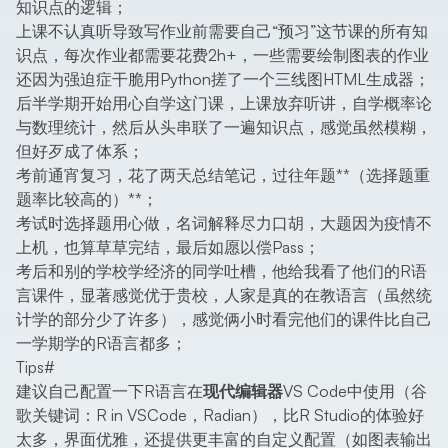
知识点的逻辑；
上课不认真听导致写作业前需要自己“预习”这节课的所有知
识点，每次作业都需要花费2h+，一些需要绘制图表的作业
还因为强迫症干脆用Python搓了一个三线图HTML生成器；
后半学期开始用心自学这门课，上课放弃听讲，自学概率论
与数理统计，然后从头串联了一遍知识点，感觉虽然模糊，
但好歹成了体系；
考前通宵复习，花了两天总结笔记，过往年题**（选择题重
题率比较高的）**；
考试时选择题用心做，名词解释尽力口胡，大题因为疫情不
上机，也算草草完结，最后如愿以偿Pass；
考后和别的学校学经济的同学吐槽，他给我看了他们的R语
言课件，显著感觉优于贵校，人家是真的在教语言（虽然统
计学的部分少了许多），感觉俩小时看完他们的课件比自己
一学期学的R语言都多；
Tips
#
建议自己配置一下R语言在
现代编辑器
VS Code中使用（谷
歌关键词：R in VSCode，Radian），比R Studio的体验好
太多，界面优雅，还提供更丰富的自定义配置（如图表输出