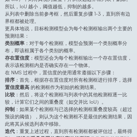
所以，IoU 越小，阈值越低，抑制的越多。
从列表中删除当前参考框，然后重复步骤 1-3，直到所有边
界框都被处理。
更具体地说，目标检测模型会为每个检测框输出两个主要的
预测结果：
类别概率
：对于每个检测框，模型会预测一个类别概率分
布，即该框属于各个类别的概率。
存在置信度
：模型还会为每个检测框输出一个存在置信度，
表示该检测框内是否确实存在一个物体。
在 NMS 过程中，置信度的使用通常遵循以下步骤：
排序
：首先，根据存在置信度对所有检测框进行排序，选择
置信度最高
的检测框作为初始的检测结果。
比较
：然后，将这个检测框与列表中的其他检测框逐一比
较，计算它们之间的重叠度（如交并比 IoU）。
抑制
：如果某个检测框与已选择的检测框重叠度较高（超过
预设的阈值），则认为这个检测框不是最佳的检测结果，因
此将其从候选列表中移除。
迭代
：重复上述过程，直到所有检测框都被评估过，最终得