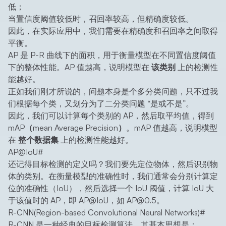
低；
当置信度阈值较低时，召回率较高，但精确度较低。
因此，在实际应用中，我们需要在精确度和召回率之间取得
平衡。
AP 是 P-R 曲线下的面积，用于衡量模型在不同置信度阈值
下的整体性能。AP 值越高，说明模型在
该类别
上的检测性
能越好。
正如我们刚才所说的，问题本身是个多分类问题，只不过我
们根据每个类，又划分为了二分类问题 “是或不是”。
因此，我们可以计算每个类别的 AP，然后取平均值，得到
mAP（mean Average Precision）
。mAP 值越高，说明模型
在
整个数据集
上的检测性能越好。
AP@IoU
#
还记得目标检测的定义吗？我们要先定位物体，然后识别物
体的类别。在衡量模型的准确性时，我们通常会分别计算定
位的准确性（IoU），然后选择一个 IoU 阈值，计算 IoU 大
于该值时的 AP，即
AP@IoU
，如 AP@0.5。
R-CNN(Region-based Convolutional Neural Networks)
#
R-CNN 是一种经典的目标检测算法，其基本思想是：