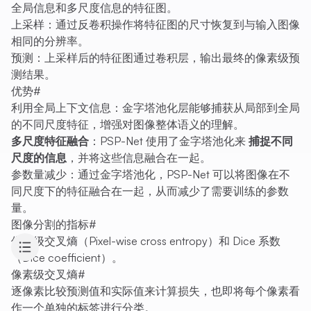
全局信息和多尺度信息的特征图。
上采样：通过反卷积操作将特征图的尺寸恢复到与输入图像
相同的分辨率。
预测：上采样后的特征图通过卷积层，输出最终的像素级预
测结果。
优势
#
利用全局上下文信息：金字塔池化层能够捕获从局部到全局
的不同尺度特征，增强对图像整体语义的理解。
多尺度特征融合
：PSP-Net 使用了金字塔池化来
捕捉不同
尺度的信息
，并将这些信息融合在一起。
参数量减少：通过金字塔池化，PSP-Net 可以将图像在不
同尺度下的特征融合在一起，从而减少了需要训练的参数
量。
图像分割的指标
#
像素级交叉熵（Pixel-wise cross entropy）和 Dice 系数
（Dice coefficient）。
像素级交叉熵
#
逐像素比较预测值和实际值来计算损失，也即将每个像素看
作一个单独的标签进行分类。