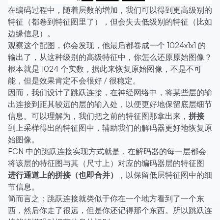
在编码过程中，随着层数的增加，我们可以得到更高级别的
特征（都卷到特征图里了），但会失去低级别的特征（比如
边缘信息）。
观察这个配图，你会发现，他最后都卷成一个 1024x1x1 的
输出了，从这种级别的高级特征中，你怎么还原原始图像？
根本就是 1024 个实数，据此来恢复原始图像，不是不可
能，但是效果肯定不会很好 / 很稳定。
因而，我们设计了跳跃连接，在神经网络中，将某些层的输
出连接到距其较远的层的输入处，以便更好地保留底层细节
信息。可以理解为，我们把之前的特征图那拿出来，
拼接
到上采样得出的特征图中，辅助我们的解码器更好地恢复原
始图像。
FCN 中的跳跃连接实现方式就是，在解码器的每一层都会
将该层的特征图与其（尺寸上）对应的编码器层的特征图
进行通道上的拼接（也即合并）
，以保留低层特征图中的细
节信息。
简而言之：跳跃连接就类似于你在一个地方看到了一个东
西，然后你走了很远，但是你还记得那个东西。所以跳跃连