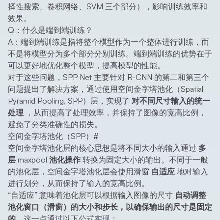
择性搜索、卷积网络、SVM 三个部分），影响训练效率和
效果。
Q：什么是端到端训练？
A：端到端训练是指将整个模型作为一个整体进行训练，而
不是将模型分为多个部分分别训练。端到端训练的优势在于
可以更好地优化整个模型，提高模型的性能。
对于这些问题，SPP Net 主要针对 R-CNN 的第二和第三个
问题提出了解决方案，通过使用空间金字塔池化（Spatial
Pyramid Pooling, SPP）层，实现了
对不同尺寸输入的统一
处理
，从而提高了处理效率，并保持了图像的宽高比例，
避免了分类准确性的损失。
空间金字塔池化（SPP）
#
空间金字塔池化层的核心思想是将不同大小的输入通过
多
层 maxpool 池化操作
转换为固定大小的输出。不同于一般
的池化层，空间金字塔池化层会使用滑窗
自适应
地对输入
进行划分，从而保持了输入的宽高比例。
“自适应” 意味着池化层可以根据输入图像的尺寸
自动调整
池化窗口（滑窗）的大小和步长，以确保输出的尺寸是固定
的
。这一点通过以下公式实现：