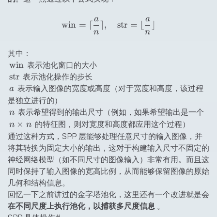
a
a
\text{win} = \lceil \frac{a
win
=
⌈
⌉
,
str
=
⌊
⌋
n
n
其中：
\text{win}
win
表示池化窗口的大小
\text{str}
str
表示池化操作的步长
a
表示输入图像的宽度或高度（对于宽度和高度，该过程
a
是独立进行的）
n
n
表示希望得到的输出尺寸（例如，如果希望输出是一个
n
\ti
×
的特征图，则对宽度和高度都应用这个过程）
n
n
n
通过这种方式，SPP 层能够处理任意尺寸的输入图像，并
将其转换为固定大小的输出，这对于构建输入尺寸不固定的
神经网络模型（如不同尺寸的图像输入）非常有用。而且这
同时保持了输入图像的宽高比例，从而能够保留图像的原始
几何和结构信息。
回忆一下之前讲过的金字塔池化，这里还有一个改进就是会
在不同尺度上执行池化，以捕获多尺度信息
。