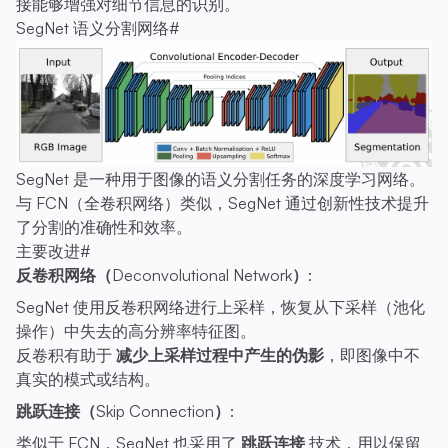
接能够增强对细节信息的识别。
SegNet 语义分割网络
#
SegNet 是一种用于图像的语义分割任务的深度学习网络。
与 FCN（全卷积网络）类似，SegNet 通过创新性技术提升
了分割的准确性和效率。
主要改进
#
反卷积网络（Deconvolutional Network）
:
SegNet 使用反卷积网络进行上采样，恢复从下采样（池化
操作）中失去的高分辨率特征图。
反卷积有助于
减少上采样过程中产生的伪影
，即图像中不
真实的模式或结构。
跳跃连接（Skip Connection）
:
类似于 FCN，SegNet 也采用了
跳跃连接
技术，用以保留