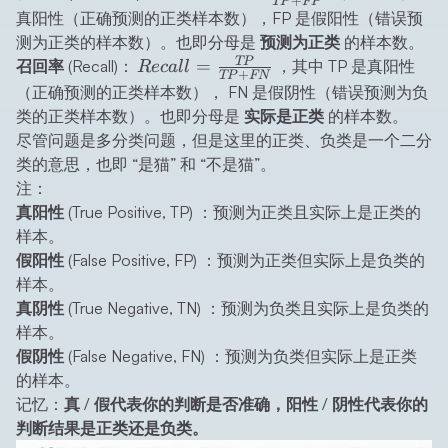
+
TP
FP
=
真阳性（正确预测的正类样本数），FP 是假阳性（错误预
\frac{TP}
测为正类的样本数）。也即分母是
预测为正类
的样本数。
{TP+FP}
Recall =
TP
=
召回率 (Recall)
：
，其中 TP 是真阳性
R
ec
a
ll
+
TP
FN
\frac{TP}
（正确预测的正类样本数）， FN 是假阴性（错误预测为负
{TP+FN}
类的正类样本数）。也即分母是
实际是正类
的样本数。
尽管问题是多分类问题，但是这里的正类、负类是一个二分
类的意思，也即 “是猫” 和 “不是猫”。
注：
真阳性 (True Positive, TP)
：预测为正类且实际上是正类的
样本。
假阳性 (False Positive, FP)
：预测为正类但实际上是负类的
样本。
真阴性 (True Negative, TN)
：预测为负类且实际上是负类的
样本。
假阴性 (False Negative, FN)
：预测为负类但实际上是正类
的样本。
记忆：
真 / 假代表你的判断是否准确，阳性 / 阴性代表你的
判断结果是正类还是负类。