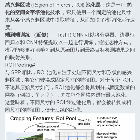
感兴趣区域 (Region of Interest, ROI) 池化层
：这是一种
简
化的空间金字塔池化技术
，它只使用一个固定的池化尺寸
来从各个感兴趣区域中提取特征，从而加快了模型的运行速
度。
端到端训练 （近似）
：Fast R-CNN 可以将分类器、边界框
回归器和 CNN 特征提取器一起进行训练，通过这种方式，
模型能够更好地学习到从原始图片到最终目标检测结果之间
的映射关系。
ROI Pooling
#
与 SPP 相比，ROI 池化专注于处理不同尺寸和形状的感兴
趣区域，将它们转换成固定尺寸的特征图。对于每个 ROI，
不论其原始尺寸如何，ROI 池化都会将其划分成固定数量的
7\times7
7
×
7
网格（例如，
），并在每个网格内进行最大池化。
这意味着，不同尺寸的 ROI 经过池化后，都会被转换成相
同尺寸的特征图，便于后续的处理。