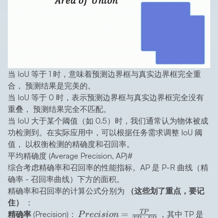
当 IoU 等于 1 时，意味着预测边界框与真实边界框完全重
合， 预测结果是完美的。
当 IoU 等于 0 时，表示预测边界框与真实边界框完全没有
重叠， 预测结果完全不匹配。
当 IoU 大于某个阈值（如 0.5）时，我们通常认为物体被成
功检测到。在实际应用中，可以根据任务需求调整 IoU 阈
值， 以权衡检测的精确度和召回率。
平均精确度 (Average Precision, AP)
#
综合考虑精确率和召回率的性能指标。AP 是 P-R 曲线（精
确率 - 召回率曲线）下方的面积。
精确率和召回率的计算公式分别为
（这些划了重点，要记
住）
：
Precision
TP
=
精确率 (Precision)
：
，其中 TP 是
P
rec
i
s
i
o
n