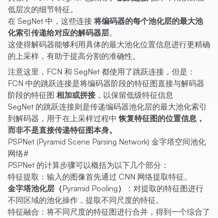
低层次的细节特征。
在 SegNet 中，这些连接
将编码器的每个池化层的最大池
化索引传递给对应的解码器层
。
这使得解码器能够利用具体的最大池化位置信息进行更精确
的上采样，有助于提高分割的准确性。
注意这里，FCN 和 SegNet 都使用了跳跃连接，但是：
FCN 中的跳跃连接是将编码器阶段的特征图直接与解码器
阶段的特征图
相加或拼接
，以保留低级特征信息
SegNet 的跳跃连接则是传递编码器池化层的最大池化索引
到解码器，用于在上采样过程中
恢复特征图的位置信息，
而非不是直接传递特征图本身。
PSPNet (Pyramid Scene Parsing Network) 金字塔空间池化
网络
#
PSPNet 的计算步骤可以概括为以下几个部分：
特征提取：输入的图像首先通过 CNN 网络提取特征。
金字塔池化层（Pyramid Pooling）
：对提取的特征图进行
不同区域的池化操作，提取不同尺度的特征。
特征融合：将不同尺度的特征图进行合并，得到一个综合了