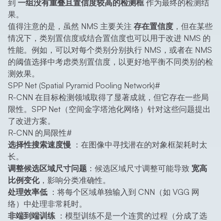
到
一组没有重叠且置信度较高的检测框
作为最终的检测结
果。
值得注意的是，虽然 NMS 主要关注
存在置信度
，但在某些
情况下，类别置信度或结合置信度也可以用于改进 NMS 的
性能。例如，可以对每个类别分别执行 NMS，或者在 NMS
的阈值选择中考虑类别置信度，以更好地平衡不同类别的检
测效果。
SPP Net (Spatial Pyramid Pooling Network)
#
R-CNN 在目标检测领域取得了显著成就，但它存在一些局
限性。SPP Net（空间金字塔池化网络）针对这些问题提出
了改进方案。
R-CNN 的局限性
#
选择性搜索速度慢
：在图像中寻找潜在的对象框架耗时太
长。
调整候选区域尺寸问题
：候选区域尺寸调整可能导致
宽高
比例变化
，影响分类准确性。
处理效率低
：将每个区域单独输入到 CNN（如 VGG 网
络）中处理非常耗时。
非端到端训练
：模型训练不是一个连贯的过程（分成了选