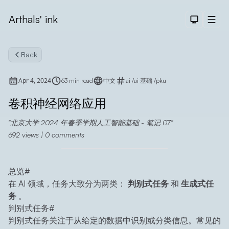
Arthals' ink
Dark The
Men
Back
Apr 4, 2024
63 min read
中文
ai
/
ai 基础
/
pku
卷积神经网络应用
北京大学 2024 年春季学期人工智能基础 - 笔记 07
Search
692
views |
0
comments
总览
#
在 AI 领域，任务大致分为两类：
判别式任务
和
生成式任
务
。
判别式任务
#
判别式任务关注于从给定的数据中识别或分类信息。常见的